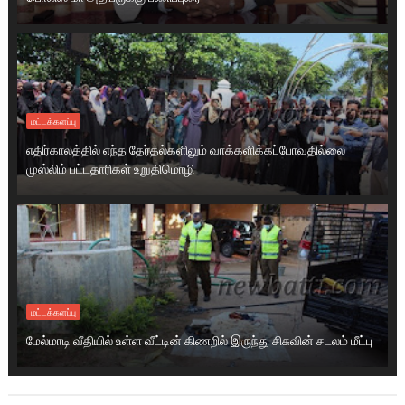
மட்டக்களப்பு
எதிர்காலத்தில் எந்த தேர்தல்களிலும் வாக்களிக்கப்போவதில்லை
முஸ்லிம் பட்டதாரிகள் உறுதிமொழி
மட்டக்களப்பு
மேல்மாடி வீதியில் உள்ள வீட்டின் கிணறில் இருந்து சிசுவின் சடலம் மீட்பு