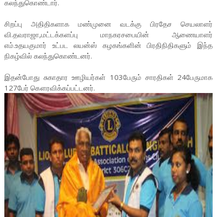
கலந்துகொண்டார்.
சிறப்பு அதிதிகளாக மண்முனை வடக்கு பிரதேச செயலாளர்
வி.தவராஜா,மட்டக்களப்பு மாநகரசபையின் ஆணையாளர்
எம்.உதயகுமார் உட்பட லயன்ஸ் கழகங்களின் பிரதிநிதிகளும் இந்த
நிகழ்வில் கலந்துகொண்டனர்.
இதன்போது சுகாதார ஊழியர்கள் 103பேரும் சாரதிகள் 24பேருமாக
127பேர் கௌரவிக்கப்பட்டனர்.