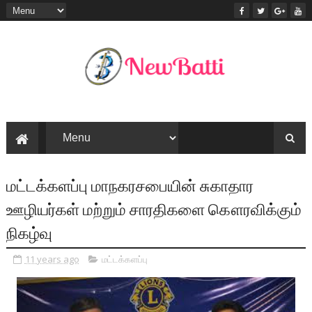
மட்டக்களப்பு மாநகரசபையின் சுகாதார
ஊழியர்கள் மற்றும் சாரதிகளை கௌரவிக்கும்
நிகழ்வு
11 years ago
மட்டக்களப்பு