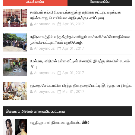
மட்டக்களப்பு
வேலைவாய்ப்பு
தனியார் கல்வி நிலையங்களுக்கு எதிராக சட்டநடவடிக்கை
எடுக்கமாறு பொலிஸ் மா அதிபருக்கு பணிப்புரை
Anonymous
Apr 05, 2017
எதிர்காலத்தில் எந்த தேர்தல்களிலும் வாக்களிக்கப்போவதில்லை
முஸ்லிம் பட்டதாரிகள் உறுதிமொழி
Anonymous
Apr 01, 2017
மேல்மாடி வீதியில் உள்ள வீட்டின் கிணறில் இருந்து சிசுவின் சடலம்
மீட்பு
Anonymous
Apr 01, 2017
தந்தை செல்வாவின் பிறந்த தினத்தையொட்டி இரத்ததான நிகழ்வு
Anonymous
Mar 31, 2017
இவ்வாரம் அதிகம் பார்வையிடப்பட்டவை
சுருதிஹாசன் நிர்வாண குளியல்.. video