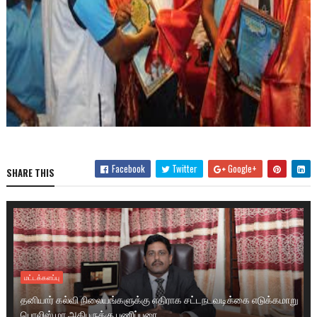
Facebook
Twitter
Google+
SHARE THIS
மட்டக்களப்பு
தனியார் கல்வி நிலையங்களுக்கு எதிராக சட்டநடவடிக்கை எடுக்கமாறு
பொலிஸ் மா அதிபருக்கு பணிப்புரை